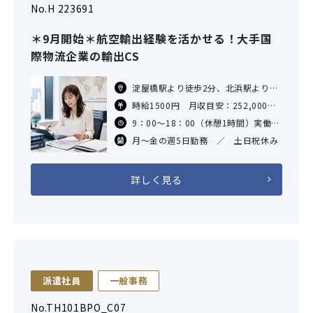
No.H 223691
＊9月開始＊航空輸出経験を活かせる！大手国
際物流企業の輸出CS
淀屋橋駅より徒歩2分、北浜駅より徒
歩5分、大江橋駅より徒歩6分、なに
時給1500円 月収目安：252,000
わ橋駅より徒歩8分、肥後橋駅より徒
交通費：規定内支給
9：00～18：00（休憩1時間）実働8
歩11分、堺筋本町駅より
時間
月～金の週5日勤務 ／ 土日祝休み
詳しく見る
派遣社員
一般事務
No.TH101BPO_C07