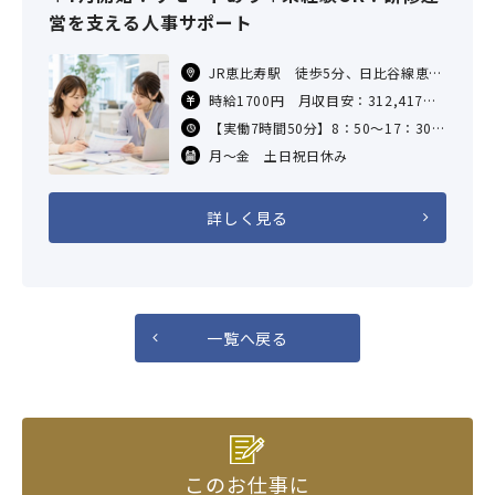
営を支える人事サポート
JR恵比寿駅 徒歩5分、日比谷線恵比
寿駅徒歩10分
時給1700円 月収目安：312,417円
（7.83h×21日勤務の場合）
【実働7時間50分】8：50～17：30
交通費：支給あり（社内規定による）
※8：30～17：10、9：00～17：40
月～金 土日祝日休み
など就業時間変更相談可
詳しく見る
一覧へ戻る
このお仕事に