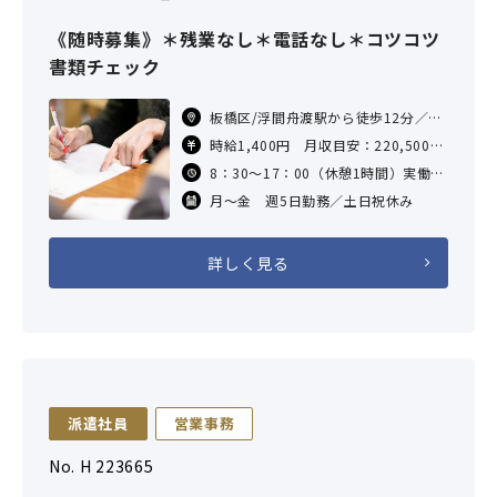
《随時募集》＊残業なし＊電話なし＊コツコツ
書類チェック
板橋区/浮間舟渡駅から徒歩12分／志
村坂上駅から徒歩15分／蓮根駅から
時給1,400円 月収目安：220,500円
徒歩13分／志村三丁目駅から徒歩13
（×7.5H×21日勤務の場合）
8：30～17：00（休憩1時間）実働7
分
交通費支給あり（社内規定による）
時間30分
月～金 週5日勤務／土日祝休み
詳しく見る
派遣社員
営業事務
No. H 223665