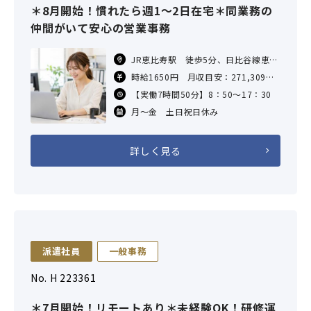
＊8月開始！慣れたら週1～2日在宅＊同業務の
仲間がいて安心の営業事務
JR恵比寿駅 徒歩5分、日比谷線恵比
寿駅徒歩10分
時給1650円 月収目安：271,309円
（7.83h×21日勤務の場合）
【実働7時間50分】8：50～17：30
交通費：支給あり（社内規定による）
月～金 土日祝日休み
詳しく見る
派遣社員
一般事務
No. H 223361
＊7月開始！リモートあり＊未経験OK！研修運