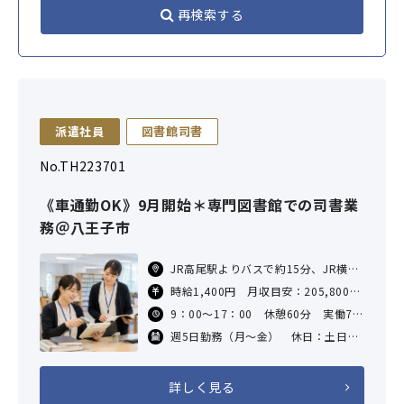
再検索する
派遣社員
図書館司書
No.TH223701
《車通勤OK》9月開始＊専門図書館での司書業
務＠八王子市
JR高尾駅よりバスで約15分、JR横浜
線/八王子みなみ野駅より無料シャト
時給1,400円 月収目安：205,800円
ルバスで約20分 車通勤OK！
（時給1400円×7H×21日）
9：00～17：00 休憩60分 実働7時
交通費支給あり（社内規定による）
間
週5日勤務（月～金） 休日：土日
祝、及び休館日
詳しく見る