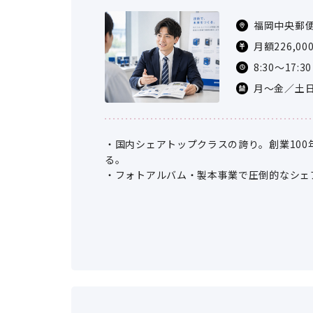
福岡中央郵便
「ふ頭中央
月額226,00
当社規定に
8:30～17:
※一律手当
月～金／土
・国内シェアトップクラスの誇り。創業10
る。
・フォトアルバム・製本事業で圧倒的なシェ
保護」に欠かせない大型シュレッダ等の事務
・官公庁や金融機関など、公共性の高いお客
後押しします。
・ものづくりやメンテナンスに興味をお持ち