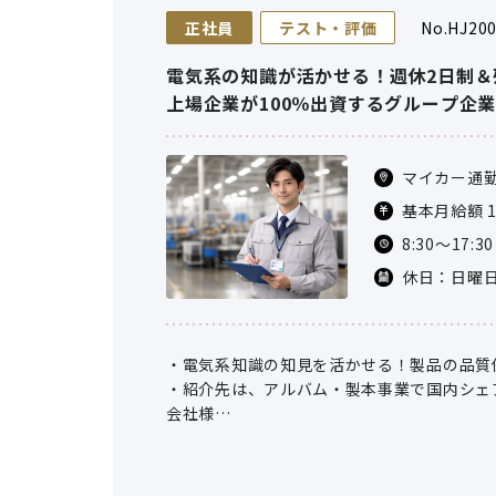
正社員
テスト・評価
No.HJ20
電気系の知識が活かせる！週休2日制
上場企業が100％出資するグループ企
マイカー通勤
基本月給額 17
規定により
8:30～17:
＜月収例＞
休日：日曜日
大卒入社5
ーク 、 そ
年間休日数：
・電気系知識の知見を活かせる！製品の品質
・紹介先は、アルバム・製本事業で国内シェ
会社様
・自社工場では、印刷・製本、写真関連製品
製品を、企画・開発から製造、販売、保守ま
・本ポジションでは、自社ブランド製品はも