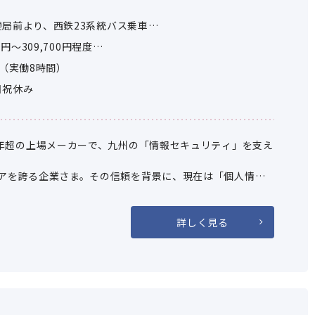
局前より、西鉄23系統バス乗車
」停留所 より徒歩2分
0円～309,700円程度
より年齢や能力・経験等を考慮の上、優遇
30（実働8時間）
を含みます。
日祝休み
0年超の上場メーカーで、九州の「情報セキュリティ」を支え
アを誇る企業さま。その信頼を背景に、現在は「個人情報
機器を展開しています。
様から選ばれ続ける「製品の力」が、あなたの営業活動を
詳しく見る
の方におすすめです。