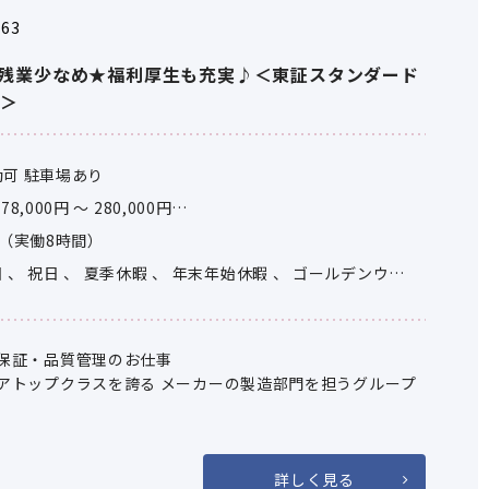
063
＆残業少なめ★福利厚生も充実♪＜東証スタンダード
業＞
可 駐車場あり
8,000円 ～ 280,000円
年齢や能力・経験等を考慮の上、優遇
30（実働8時間）
 、 祝日 、 夏季休暇 、 年末年始休暇 、 ゴールデンウィ
の他(隔週シフト制など）
1
保証・品質管理のお仕事
アトップクラスを誇る メーカーの製造部門を担うグループ
、文具紙製品、事務機器、スチール製品など多岐にわたる
で一貫して手掛けています。
ちろん、国内外から調達する幅広い商材の品質維持・向上
詳しく見る