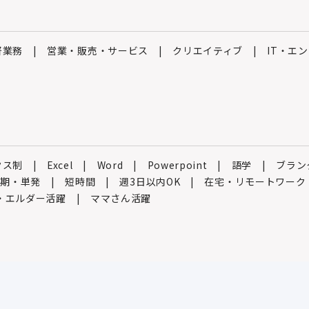
督業務
営業・販売・サービス
クリエイティブ
IT・エ
クス制
Excel
Word
Powerpoint
語学
ブラン
短期・単発
短時間
週3日以内OK
在宅・リモートワーク
・エルダー活躍
ママさん活躍