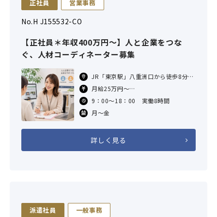
正社員
営業事務
No.H J155532-CO
【正社員＊年収400万円～】人と企業をつな
ぐ、人材コーディネーター募集
JR「東京駅」八重洲口から徒歩8分
東京メトロ「京橋駅」6番出口から徒
月給25万円～
歩6分
※固定残業代月20時間分、4万円を含
9：00～18：00 実働8時間
東京メトロ「日本橋駅」B1出口から
む。超過分は追加支給。
徒
月～金
想定年収400万円～＊経験スキルによ
る
詳しく見る
派遣社員
一般事務