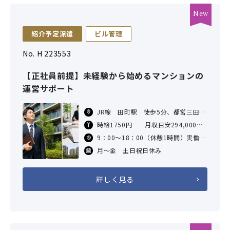
紹介予定派遣
ビル管理
No. H 223553
【正社員前提】未経験から始めるマンションの
運営サポート
JR線 田町駅 徒歩5分、都営三田
線 三田駅 徒歩3分 都営浅草線
時給1750円 月収目安294,000円
三田駅 徒歩4分
（8H×21日勤務の場合）
9：00～18：00（休憩1時間）実働8
交通費規定内支給
時間
月～金 土日祝日休み
詳しく見る