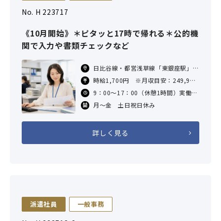
No. H 223717
《10月開始》＊ピタッと17時で帰れる＊公的機
関で入力や書類チェックなど
日比谷線・都営浅草線「東銀座駅」徒
歩3分／銀座線「銀座駅」徒歩7分／
時給1,700円 ※月収目安：249,900
JR「新橋駅」徒歩12分／JR「有楽町
円（1700×7時間×21日勤務した場
9：00～17：00（休憩1時間）実働7
駅」徒歩14分
合）
時間 残業なし
月～金 土日祝日休み
交通費支給あり（社内規定あり）
詳しく見る
派遣社員
一般事務