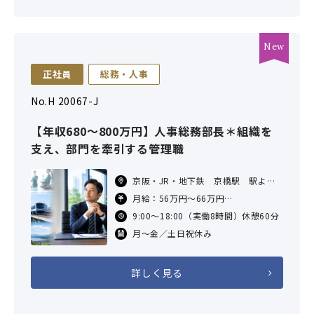
正社員
総務・人事
No.H 20067-J
【年収680～800万円】人事総務部長＊組織を
支え、部門を牽引する管理職
京阪・JR・地下鉄 京橋駅 駅より
徒歩約10分
月給：56万円～66万円
年収 ：680万円～800万円
9:00～18:00（実働8時間）休憩60分
交通費：会社規定委基づき支給
月～金／土日祝休み
詳しく見る