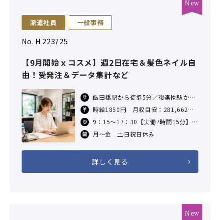
派遣社員
一般事務
No. H 223725
【9月開始ｘコスメ】週2日在宅＆髪色ネイル自
由！受発注＆データ集計など
飯田橋駅から徒歩5分／後楽園駅から
徒歩10分／神楽坂駅から徒歩10分／
時給1850円 月収目安：281,662円
牛込神楽坂駅から徒歩10分／春日(東
（7.25H×21日勤務の場合）
9：15～17：30【実働7時間15分】
京都)駅から徒歩12分
交通費：支給あり（社内規定による）
休憩60分
月～金 土日祝日休み
詳しく見る