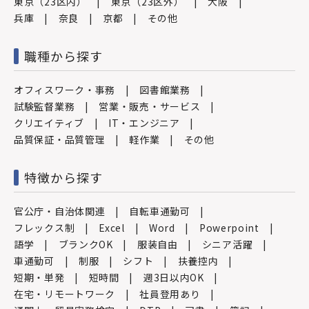
東京（23区内）
東京（23区外）
大阪
兵庫
奈良
京都
その他
職種から探す
オフィスワーク・事務
図書館業務
試験監督業務
営業・販売・サービス
クリエイティブ
IT・エンジニア
品質保証・品質管理
軽作業
その他
特徴から探す
官公庁・自治体関連
自転車通勤可
フレックス制
Excel
Word
Powerpoint
語学
ブランクOK
服装自由
シニア活躍
車通勤可
制服
シフト
扶養控内
短期・単発
短時間
週3日以内OK
在宅・リモートワーク
社員登用あり