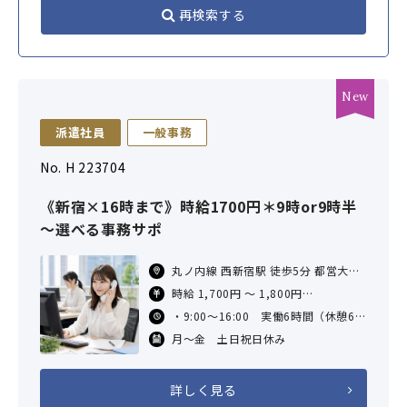
再検索する
派遣社員
一般事務
No. H 223704
《新宿×16時まで》時給1700円＊9時or9時半
～選べる事務サポ
丸ノ内線 西新宿駅 徒歩5分 都営大江
戸線 都庁前駅 徒歩9分 ＪＲ線 新宿駅
時給 1,700円 ～ 1,800円
徒歩15分 ＊中野坂上駅、新宿西口
※営業事務や受発注業務経験のある方
・9:00～16:00 実働6時間（休憩60
駅、西武新宿駅も利
は時給1,800円スタート！（未経験の
分）
月～金 土日祝日休み
方は時給1,700円〜）
・9:30～16:00 実働5時間30分（休
憩60分）
詳しく見る
＊ご都合に合わせてご