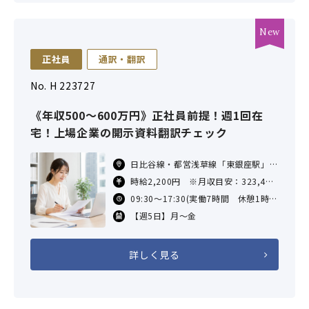
正社員
通訳・翻訳
No. H 223727
《年収500～600万円》正社員前提！週1回在
宅！上場企業の開示資料翻訳チェック
日比谷線・都営浅草線「東銀座駅」徒
歩5分／大江戸線「築地市場駅」徒歩
時給2,200円 ※月収目安：323,400
3分／銀座線「銀座駅」徒歩6分／
円＋残業代（×7時間×21日勤務した
09:30～17:30(実働7時間 休憩1時
JR「新橋駅」徒歩9分
場合）
間)
【週5日】月～金
交通費あり（社内規定による）
詳しく見る