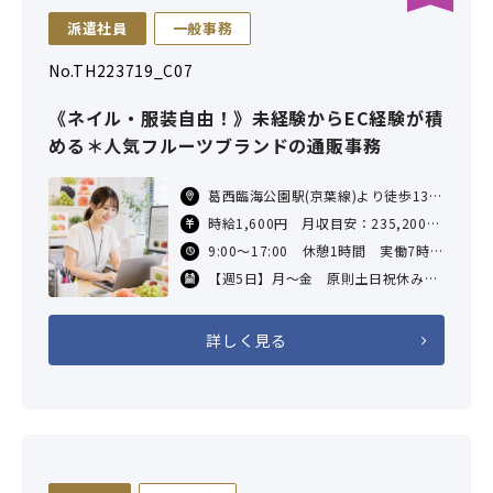
派遣社員
一般事務
No.TH223719_C07
《ネイル・服装自由！》未経験からEC経験が積
める＊人気フルーツブランドの通販事務
葛西臨海公園駅(京葉線)より徒歩13
分、葛西駅からバス7分、一之江駅(都
時給1,600円 月収目安：235,200円
営線）バス20分
（7H×21日勤務の場合）
9:00～17:00 休憩1時間 実働7時
江戸川臨海郵便局前下車 バス停
交通費実費支給（社内規定あり）
間 通常は残業はありません。
【週5日】月～金 原則土日祝休み
年数回の繁忙期に土日出勤の可能性あ
り（お中元・お歳暮時期など）
詳しく見る