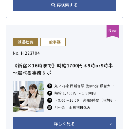
再検索する
派遣社員
一般事務
No. H 223704
《新宿×16時まで》時給1700円＊9時or9時半
～選べる事務サポ
丸ノ内線 西新宿駅 徒歩5分 都営大江
戸線 都庁前駅 徒歩9分 ＪＲ線 新宿駅
時給 1,700円 ～ 1,800円
徒歩15分 ＊中野坂上駅、新宿西口
※営業事務や受発注業務経験のある方
・9:00～16:00 実働6時間（休憩60
駅、西武新宿駅も利
は時給1,800円スタート！（未経験の
分）
月～金 土日祝日休み
方は時給1,700円〜）
・9:30～16:00 実働5時間30分（休
憩60分）
詳しく見る
＊ご都合に合わせてご