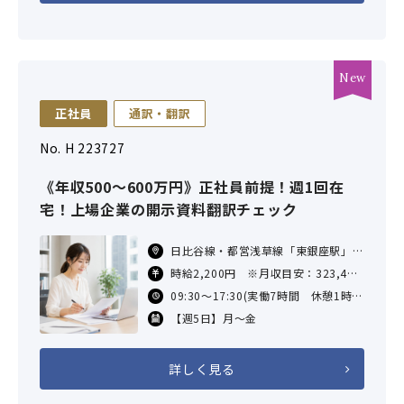
正社員
通訳・翻訳
No. H 223727
《年収500～600万円》正社員前提！週1回在
宅！上場企業の開示資料翻訳チェック
日比谷線・都営浅草線「東銀座駅」徒
歩5分／大江戸線「築地市場駅」徒歩
時給2,200円 ※月収目安：323,400
3分／銀座線「銀座駅」徒歩6分／
円＋残業代（×7時間×21日勤務した
09:30～17:30(実働7時間 休憩1時
JR「新橋駅」徒歩9分
場合）
間)
【週5日】月～金
交通費あり（社内規定による）
詳しく見る