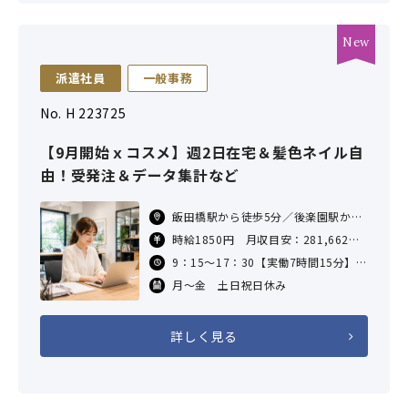
派遣社員
一般事務
No. H 223725
【9月開始ｘコスメ】週2日在宅＆髪色ネイル自
由！受発注＆データ集計など
飯田橋駅から徒歩5分／後楽園駅から
徒歩10分／神楽坂駅から徒歩10分／
時給1850円 月収目安：281,662円
牛込神楽坂駅から徒歩10分／春日(東
（7.25H×21日勤務の場合）
9：15～17：30【実働7時間15分】
京都)駅から徒歩12分
交通費：支給あり（社内規定による）
休憩60分
月～金 土日祝日休み
詳しく見る