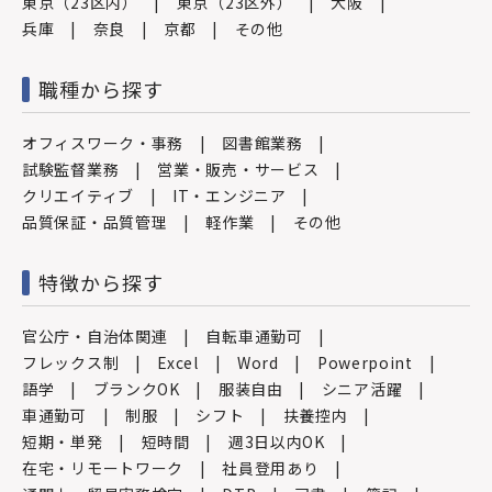
東京（23区内）
東京（23区外）
大阪
兵庫
奈良
京都
その他
職種から探す
オフィスワーク・事務
図書館業務
試験監督業務
営業・販売・サービス
クリエイティブ
IT・エンジニア
品質保証・品質管理
軽作業
その他
特徴から探す
官公庁・自治体関連
自転車通勤可
フレックス制
Excel
Word
Powerpoint
語学
ブランクOK
服装自由
シニア活躍
車通勤可
制服
シフト
扶養控内
短期・単発
短時間
週3日以内OK
在宅・リモートワーク
社員登用あり