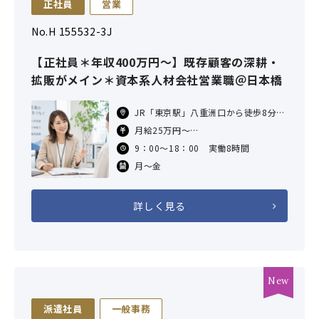
正社員
営業
No.H 155532-3J
【正社員＊年収400万円～】既存顧客の深耕・
拡販がメイン＊資本系人材会社営業職＠日本橋
JR「東京駅」八重洲口から徒歩8分
東京メトロ「京橋駅」6番出口から徒
月給25万円～
歩6分
※固定残業代月20時間分、4万円を含
9：00～18：00 実働8時間
東京メトロ「日本橋駅」B1出口から
む。超過分は追加支給。
徒
月～金
想定年収400万円～＊経験スキルによ
る
詳しく見る
派遣社員
一般事務