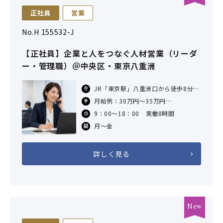
正社員
営業
No.H 155532-J
【正社員】企業と人をつなぐ人材営業（リーダ
ー・管理職）＠中央区・東京八重洲
JR「東京駅」八重洲口から徒歩8分
東京メトロ「京橋駅」6番出口から徒
月給例：30万円～35万円
歩6分
※固定残業代月20時間分、4万円を含
9：00～18：00 実働8時間
東京メトロ「日本橋駅」B1出口から
む。超過分は追加支給。
徒
月～金
年収例：450万円～600万円（管
詳しく見る