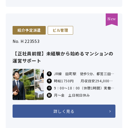
紹介予定派遣
ビル管理
No. H 223553
【正社員前提】未経験から始めるマンションの
運営サポート
JR線 田町駅 徒歩5分、都営三田
線 三田駅 徒歩3分 都営浅草線
時給1750円 月収目安294,000円
三田駅 徒歩4分
（8H×21日勤務の場合）
9：00～18：00（休憩1時間）実働8
交通費規定内支給
時間
月～金 土日祝日休み
詳しく見る