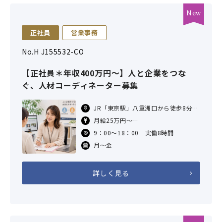
正社員
営業事務
No.H J155532-CO
【正社員＊年収400万円～】人と企業をつな
ぐ、人材コーディネーター募集
JR「東京駅」八重洲口から徒歩8分
東京メトロ「京橋駅」6番出口から徒
月給25万円～
歩6分
※固定残業代月20時間分、4万円を含
9：00～18：00 実働8時間
東京メトロ「日本橋駅」B1出口から
む。超過分は追加支給。
徒
月～金
想定年収400万円～＊経験スキルによ
る
詳しく見る