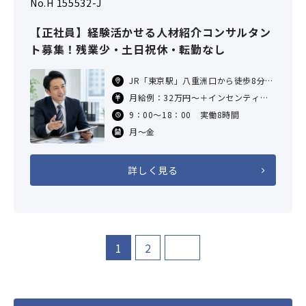
No.H 155532-J
【正社員】経験活かせる人材紹介コンサルタン
ト募集！残業少・土日祝休・転勤なし
JR「東京駅」八重洲口から徒歩8分
東京メトロ「京橋駅」6番出口から徒
月給例：32万円～＋インセンティブ
歩6分
あり
9：00～18：00 実働8時間
東京メトロ「日本橋駅」B1出口から
※固定残業代（月20時間分）含む。
徒
月～金
超過分は追加支給
詳しく見る
1
2