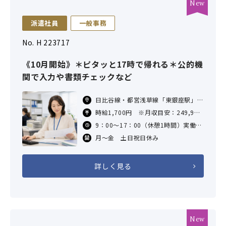
派遣社員
一般事務
No. H 223717
《10月開始》＊ピタッと17時で帰れる＊公的機
関で入力や書類チェックなど
日比谷線・都営浅草線「東銀座駅」徒
歩3分／銀座線「銀座駅」徒歩7分／
時給1,700円 ※月収目安：249,900
JR「新橋駅」徒歩12分／JR「有楽町
円（1700×7時間×21日勤務した場
9：00～17：00（休憩1時間）実働7
駅」徒歩14分
合）
時間 残業なし
月～金 土日祝日休み
交通費支給あり（社内規定あり）
詳しく見る