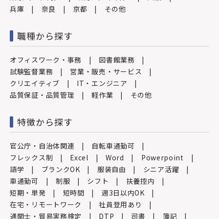
兵庫
奈良
京都
その他
職種から探す
オフィスワーク・事務
図書館業務
試験監督業務
営業・販売・サービス
クリエイティブ
IT・エンジニア
品質保証・品質管理
軽作業
その他
特徴から探す
官公庁・自治体関連
自転車通勤可
フレックス制
Excel
Word
Powerpoint
語学
ブランクOK
服装自由
シニア活躍
車通勤可
制服
シフト
扶養控内
短期・単発
短時間
週3日以内OK
在宅・リモートワーク
社員登用あり
通関士・貿易実務検定
DTP
司書
簿記