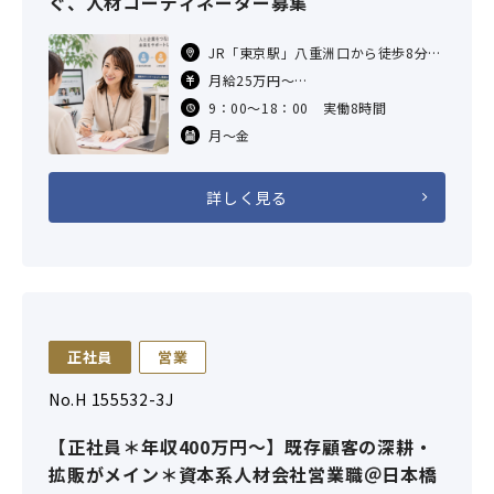
ぐ、人材コーディネーター募集
JR「東京駅」八重洲口から徒歩8分
東京メトロ「京橋駅」6番出口から徒
月給25万円～
歩6分
※固定残業代月20時間分、4万円を含
9：00～18：00 実働8時間
東京メトロ「日本橋駅」B1出口から
む。超過分は追加支給。
徒
月～金
想定年収400万円～＊経験スキルによ
る
詳しく見る
正社員
営業
No.H 155532-3J
【正社員＊年収400万円～】既存顧客の深耕・
拡販がメイン＊資本系人材会社営業職＠日本橋