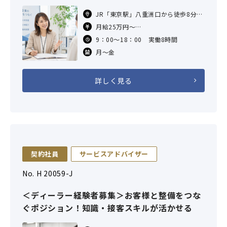
JR「東京駅」八重洲口から徒歩8分
東京メトロ「京橋駅」6番出口から徒
月給25万円～
歩6分
※固定残業代月20時間分、4万円を含
9：00～18：00 実働8時間
東京メトロ「日本橋駅」B1出口から
む。超過分は追加支給。
徒
月～金
想定年収400万円～＊経験スキルによ
る
詳しく見る
契約社員
サービスアドバイザー
No. H 20059-J
＜ディーラー経験者募集＞お客様と整備をつな
ぐポジション！知識・接客スキルが活かせる