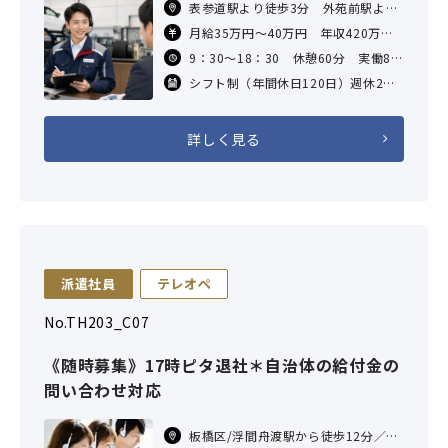
表参道駅より徒歩3分 外苑前駅より
徒歩8分
月給35万円～40万円 年収420万円
～480万円（経験による）
9：30～18：30 休憩60分 実働8：
交通費支給（社内規定による）
00Ｈ
シフト制（年間休日120日）週休2日
制
詳しく見る
派遣社員
テレオペ
No.TH203_C07
《随時募集》17時ピタ退社＊自治体の給付金の
問い合わせ対応
板橋区/浮間舟渡駅から徒歩12分／志