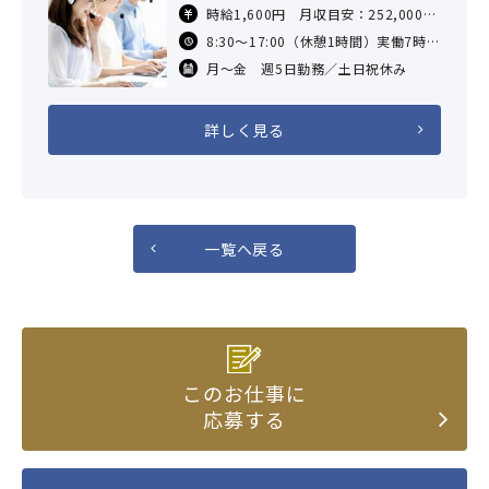
村坂上駅から徒歩15分／蓮根駅から
時給1,600円 月収目安：252,000円
徒歩13分／志村三丁目駅から徒歩13
（×7.5H×21日勤務の場合）
8:30～17:00（休憩1時間）実働7時間
分
交通費支給あり（社内規定による）
30分 残業なし
月～金 週5日勤務／土日祝休み
詳しく見る
一覧へ戻る
このお仕事に
応募する